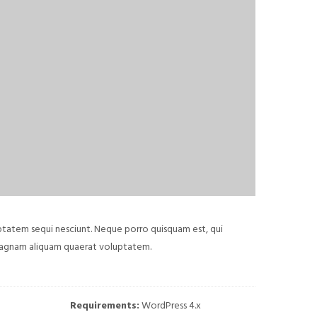
ptatem sequi nesciunt. Neque porro quisquam est, qui
 magnam aliquam quaerat voluptatem.
Requirements:
WordPress 4.x