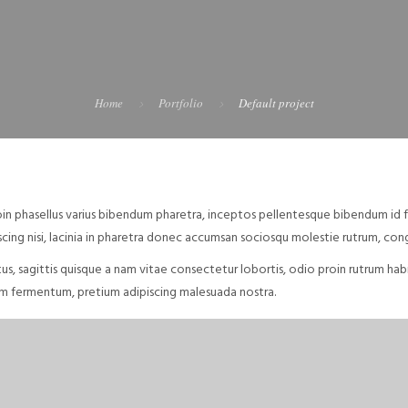
Home
Portfolio
Default project
n phasellus varius bibendum pharetra, inceptos pellentesque bibendum id feli
cing nisi, lacinia in pharetra donec accumsan sociosqu molestie rutrum, con
s, sagittis quisque a nam vitae consectetur lobortis, odio proin rutrum hab
uam fermentum, pretium adipiscing malesuada nostra.