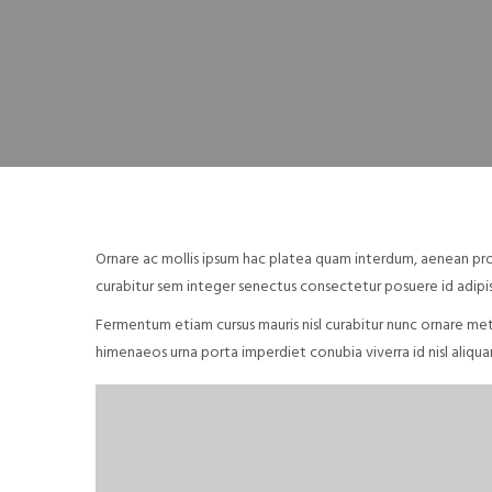
Ornare ac mollis ipsum hac platea quam interdum, aenean proi
curabitur sem integer senectus consectetur posuere id adipis
Fermentum etiam cursus mauris nisl curabitur nunc ornare metu
himenaeos urna porta imperdiet conubia viverra id nisl aliq