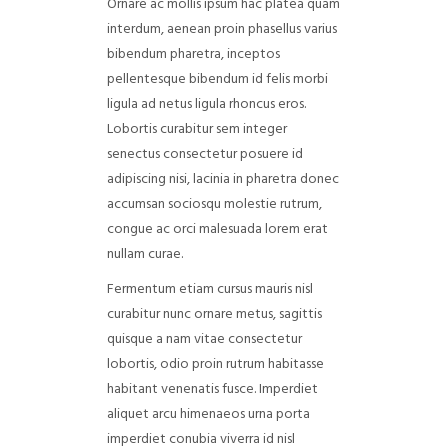
Ornare ac mollis ipsum hac platea quam
interdum, aenean proin phasellus varius
bibendum pharetra, inceptos
pellentesque bibendum id felis morbi
ligula ad netus ligula rhoncus eros.
Lobortis curabitur sem integer
senectus consectetur posuere id
adipiscing nisi, lacinia in pharetra donec
accumsan sociosqu molestie rutrum,
congue ac orci malesuada lorem erat
nullam curae.
Fermentum etiam cursus mauris nisl
curabitur nunc ornare metus, sagittis
quisque a nam vitae consectetur
lobortis, odio proin rutrum habitasse
habitant venenatis fusce. Imperdiet
aliquet arcu himenaeos urna porta
imperdiet conubia viverra id nisl