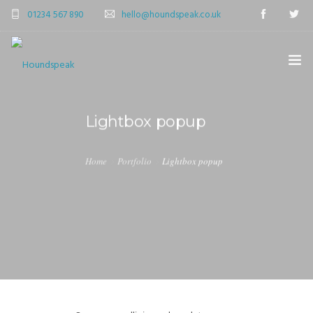
01234 567 890
hello@houndspeak.co.uk
Lightbox popup
Home
Portfolio
Lightbox popup