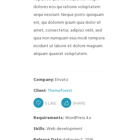
dolores eos qui ratione voluptatem
sequi nesciunt. Neque porro quisquam
est, qui dolorem ipsum quia dolor sit
amet, consectetur, adipisci velit, sed
quia non numquam eius modi tempora
incidunt ut labore et dolore magnam
aliquam quaerat voluptatem.
Company:
Envato
Client
:
Themeforest
0
LIKE
SHARE
Requirements:
WordPress 4.x
Skills:
Web development
Release Date:
February 5, 2016